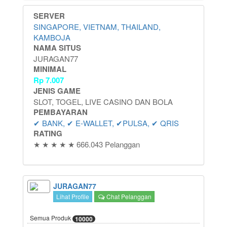
SERVER
SINGAPORE, VIETNAM, THAILAND,
KAMBOJA
NAMA SITUS
JURAGAN77
MINIMAL
Rp
7.007
JENIS GAME
SLOT, TOGEL, LIVE CASINO DAN BOLA
PEMBAYARAN
✔ BANK, ✔ E-WALLET, ✔PULSA, ✔ QRIS
RATING
★ ★ ★ ★ ★ 666.043 Pelanggan
JURAGAN77
Lihat Profile
Chat Pelanggan
Semua Produk
10000