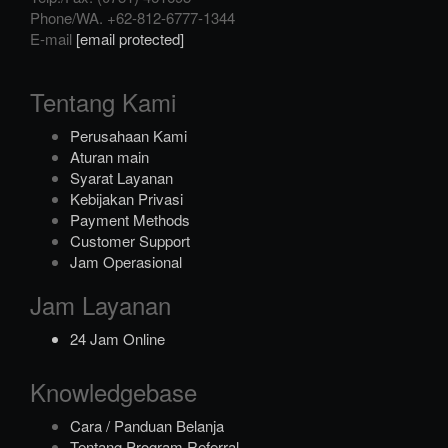
Phone/WA.
+62-812-6777-1344
E-mail
[email protected]
Tentang Kami
Perusahaan Kami
Aturan main
Syarat Layanan
Kebijakan Privasi
Payment Methods
Customer Support
Jam Operasional
Jam Layanan
24 Jam Online
Knowledgebase
Cara / Panduan Belanja
Tentang Program Referral